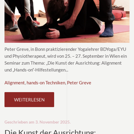
Peter Greve, in Bonn praktizierender Yogalehrer BDYoga/EYU
und Physiotherapeut, wird von 25. – 27. September in Wien ein
Seminar zum Thema: „Die Kunst der Ausrichtung: Alignment
und „Hands-on“-Hilfestellungen...
Alignment
,
hands-on Techniken
,
Peter Greve
WEITERLESEN
Geschrieben am
3. November 2025
.
Die Kunst der Ausrichtung: