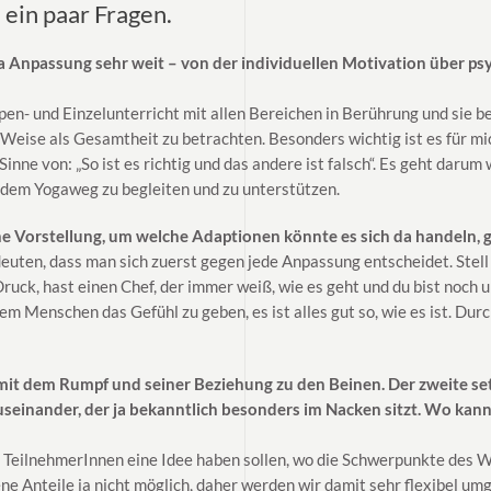
d ein paar Fragen.
a Anpassung sehr weit – von der individuellen Motivation über ps
n- und Einzelunterricht mit allen Bereichen in Berührung und sie be
r Weise als Gesamtheit zu betrachten. Besonders wichtig ist es für m
nne von: „So ist es richtig und das andere ist falsch“. Es geht daru
 dem Yogaweg zu begleiten und zu unterstützen.
ne Vorstellung, um welche Adaptionen könnte es sich da handeln,
deuten, dass man sich zuerst gegen jede Anpassung entscheidet. Stel
Druck, hast einen Chef, der immer weiß, wie es geht und du bist noch 
dem Menschen das Gefühl zu geben, es ist alles gut so, wie es ist. Du
mit dem Rumpf und seiner Beziehung zu den Beinen. Der zweite se
useinander, der ja bekanntlich besonders im Nacken sitzt. Wo ka
 TeilnehmerInnen eine Idee haben sollen, wo die Schwerpunkte des Wo
ne Anteile ja nicht möglich, daher werden wir damit sehr flexibel u