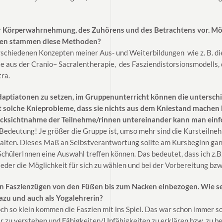
er Körperwahrnehmung, des Zuhörens und des Betrachtens vor. M
ten stammen diese Methoden?
erschiedenen Konzepten meiner Aus- und Weiterbildungen wie z. B. di
 aus der Cranio– Sacralentherapie, des Fasziendistorsionsmodells,
ra.
“ Adaptiatonen zu setzen, im Gruppenunterricht können die untersc
 solche Knieprobleme, dass sie nichts aus dem Kniestand machen k
Rücksichtnahme der Teilnehme/rinnen untereinander kann man einf
edeutung! Je größer die Gruppe ist, umso mehr sind die Kursteilnehm
alten. Dieses Maß an Selbstverantwortung sollte am Kursbeginn ganz
SchülerInnen eine Auswahl treffen können. Das bedeutet, dass ich z.B
eder die Möglichkeit für sich zu wählen und bei der Vorbereitung bzw
 Faszienzügen von den Füßen bis zum Nacken einbezogen. Wie se
azu und auch als Yogalehrerin?
ch so klein kommen die Faszien mit ins Spiel. Das war schon immer so
r zu verstehen und Fähigkeiten/Unfähigkeiten zu erklären bzw. zu be