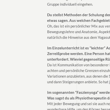
Gruppe individuell eingehen.
Du stellst Methoden der Schulung d
etwas sagen. Aus welchen Fachgebie
Oh, das ist ein persönlicher Mix aus v
Bewegungslehre und Anatomie, Aspekte
natürlich die Hinweise aus dem Yogasut
Im Einzelunterricht ist es “leichter
Zerreißprobe werden. Eine Person hat
unterfordert. Wieviel gegenseitige 
Da ist Kommunikation von besonderer B
achten und persönliche Grenzen einzuh
Variationen anzubieten, aus denen die 
und dann Steigerungen anbiete. So hat j
Im sogenannten “Faszienyoga“ werden
Was sagst du als Physiotherapeutin d
Mit jeder Bewegung und sei sie auch no
wunderbare Hilfe, um den Körper besse