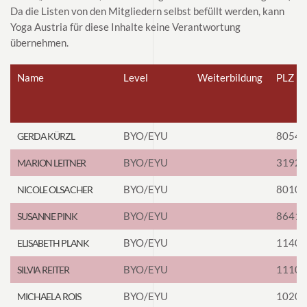
Da die Listen von den Mitgliedern selbst befüllt werden, kann
Yoga Austria für diese Inhalte keine Verantwortung
übernehmen.
Name
Level
Weiterbildung
PLZ
BYO/EYU
8054
GERDA KÜRZL
BYO/EYU
3192
MARION LEITNER
BYO/EYU
8010
NICOLE OLSACHER
BYO/EYU
8641
SUSANNE PINK
BYO/EYU
1140
ELISABETH PLANK
BYO/EYU
1110
SILVIA REITER
BYO/EYU
1020
MICHAELA ROIS