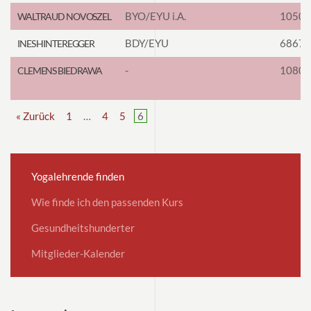
BYO/EYU i.A.
1050
WALTRAUD NOVOSZEL
BDY/EYU
6867
INES HINTEREGGER
-
1080
CLEMENS BIEDRAWA
« Zurück
1
…
4
5
6
Yogalehrende finden
Wie finde ich den passenden Kurs
Gesundheitshunderter
Mitglieder-Kalender