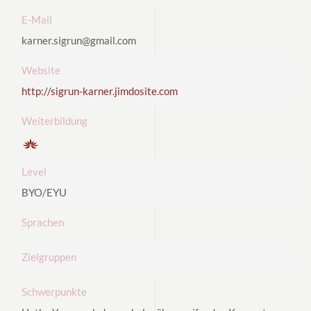
E-Mail
karner.sigrun@gmail.com
Website
http://sigrun-karner.jimdosite.com
Weiterbildung
Level
BYO/EYU
Sprachen
Zielgruppen
Schwerpunkte