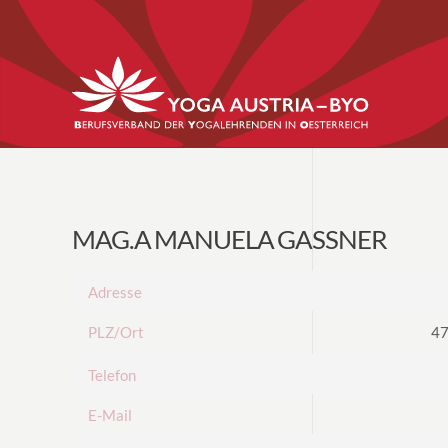
MAG.A MANUELA GASSNER
Adresse
PLZ/Ort
47
Telefon
E-Mail